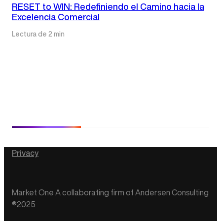
RESET to WIN: Redefiniendo el Camino hacia la
Excelencia Comercial
Lectura de 2 min
Privacy
Market One A collaborating firm of Andersen Consulting
®2025