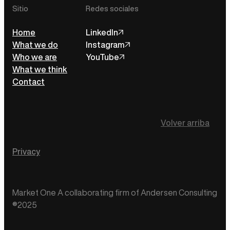
Sitio
Redes sociales
Home
LinkedIn
What we do
Instagram
Who we are
YouTube
What we think
Contact
Volver arriba
Privacy
Market One A collaborating firm of Andersen Consulting
®2025